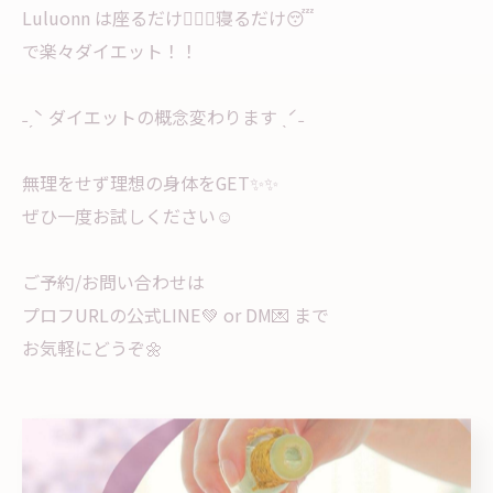
Luluonn は座るだけ🧖🏻‍♀️寝るだけ😴
で楽々ダイエット！！
˗ˏˋ ダイエットの概念変わります ˎˊ˗
無理をせず理想の身体をGET✨✨
ぜひ一度お試しください☺︎
ご予約/お問い合わせは
プロフURLの公式LINE💚 or DM💌 まで
お気軽にどうぞ🌼
......................................................
YOSAPARK Feliz【ヨサパーク フェリス】
📍熊本県宇城市松橋：松橋高校近く