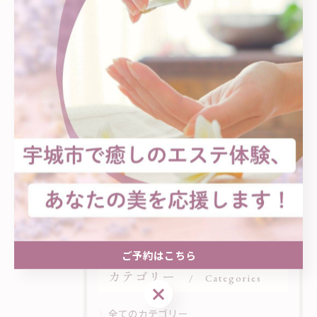
(詳しい住所はご予約確定後にお知らせいたします)
🅿️駐車場 有
⏰10:00〜20:00 / 不定休
(時間外ご希望の方はご相談ください)
🗓️完全予約制/女性専用private salon
一覧に戻る
次のページ >
ご予約はこちら
カテゴリー
Categories
ご予約はこちら
全てのカテゴリー