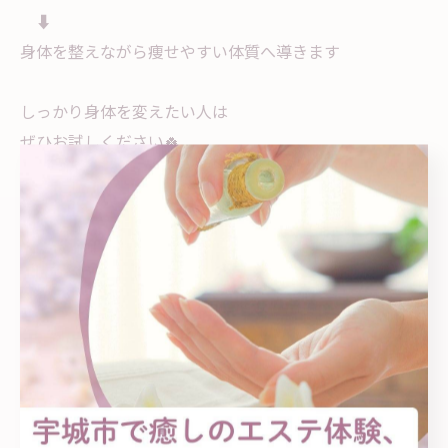
⬇️
身体を整えながら痩せやすい体質へ導きます
しっかり身体を変えたい人は
ぜひお試しください🍀
Felizはあなたに合ったダイエットをサポートします✨
ご予約、お問い合わせは
DMまたはプロフURLの公式LINEへ
お気軽にどうぞ🌷
......................................................
YOSAPARK Feliz【ヨサパーク フェリス】
📍熊本県宇城市松橋：松橋高校近く
(詳しい住所はご予約確定後にお知らせいたします)