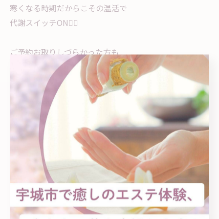
寒くなる時期だからこその温活で
代謝スイッチON❤️‍🔥
ご予約お取りしづらかった方も
この機会にぜひ体験してみてください🌟
ご質問などのお問い合わせも
お気軽にどうぞ🌷
......................................................
YOSAPARK Feliz【ヨサパーク フェリス】
📍熊本県宇城市松橋：松橋高校近く
(詳しい住所はご予約確定後にお知らせいたします)
🅿️駐車場 有
⏰10:00〜20:00 / 不定休