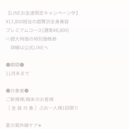
【LINEお友達限定キャンペーン💚】
¥13,800相当の超贅沢全身美容
プレミアムコース(通常¥8,800)
⇨超大特価の特別価格🎁
詳細は公式LINEへ
●期間●
11月末まで
●対象者●
ご新規様/再来のお客様
［ 全 員 対 象 ］⚠︎お一人様1回限り
夏の紫外線ケア➕