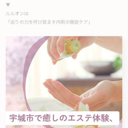
▼
ルルオンは
「巡りの力を呼び覚ます内側の徹底ケア」
無理に頑張らなくても
自然と痩せ体質＆美ボディGET♡
ご予約、お問い合わせは
プロフィールリンク🔗の公式LINEへ💚
......................................................
YOSAPARK Feliz【ヨサパーク フェリス】
📍熊本県宇城市松橋：松橋高校近く
(詳しい住所はご予約確定後にお知らせいたします)
🅿️駐車場 有