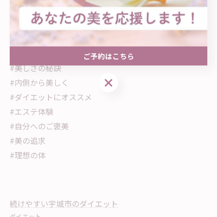
#温活 #自分磨き #デトックス
#癒しタイム #宇城市エステ
#温熱美容
#継続は力なり
ご予約はこちら
#美しさの秘訣
ご予約はこちら
#内側から美しく
#ダイエットにオススメ
#エステ体験
#自分へのご褒美
#美の追求
#理想の体
続けやすい宇城市のダイエット
ダイエット