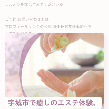
ルルオンを試してみてください🍀
ご予約.お問い合わせもは
プロフィールリンクの公式LINE▶︎お友達追加へ💚
お気軽にどうぞ♪
......................................................
YOSAPARK Feliz【ヨサパーク フェリス】
📍熊本県宇城市松橋：松橋高校近く
(詳しい住所はご予約確定後にお知らせいたします)
🅿️駐車場 有
⏰10:00〜20:00 / 不定休
(時間外ご希望の方はご相談ください)
🗓️完全予約制/女性専用private salon
#エステ #ダイエット #luluonn