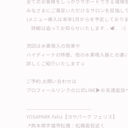
全てのお客様をしっかりサポートできる環境
みなさまにご満足いただけるサロンを目指し
(メニュー導入は来年1月からを予定しており
詳細は追ってお知らせいたします𓂃🕊𓈒 𓏸)
次回は水素吸入の効果や
ハイディーナの特徴、他の水素吸入器との違
詳しくご紹介いたします☺︎
ご予約.お問い合わせは
プロフィールリンクの公式LINE▶︎お友達追加へ
......................................................
YOSAPARK Feliz【ヨサパーク フェリス】
📍熊本県宇城市松橋：松橋高校近く