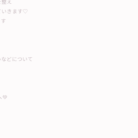
を整え
ていきます♡
ます
いなどについて
💚