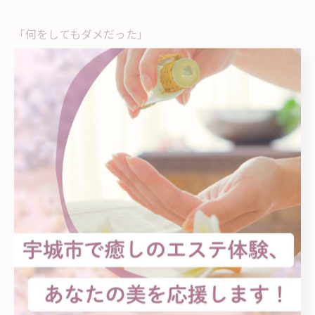
「何をしてもダメだった」
そんなあなたにこそ、
まずはこの「巡る心地よさ」を体感してほしいです🌿
あらゆるダイエットを試し尽くしても痩せなかった
オーナーの私も体脂肪率-10%達成✨
あなたが太ってしまった原因も追求し、
あなたに合った方法で目標までしっかりサポートいたし
ます
日常に隠れた痩せない原因、一緒にリセットしません
か？
@kumamoto.diet_feliz
ご予約はプロフィールのリンクから✨