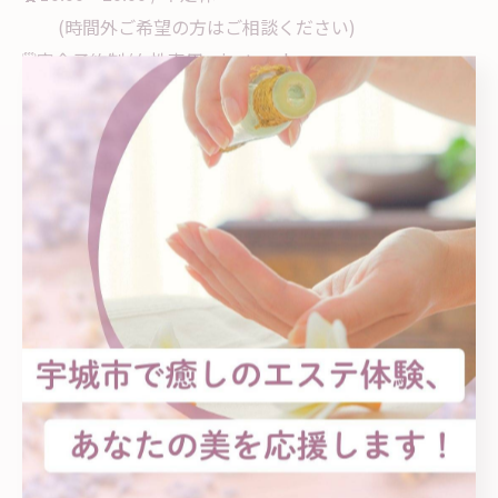
(時間外ご希望の方はご相談ください)
🗓️完全予約制/女性専用private salon
専用ウェア•飲料水•アメニティ有り(手ぶらでOK)
生理中•妊娠中OK/お子様連れOK
#楽痩せダイエット #食事制限なしダイエット
#温活ダイエット #宇城市エステ #松橋
< 前のページ
一覧に戻る
次のページ >